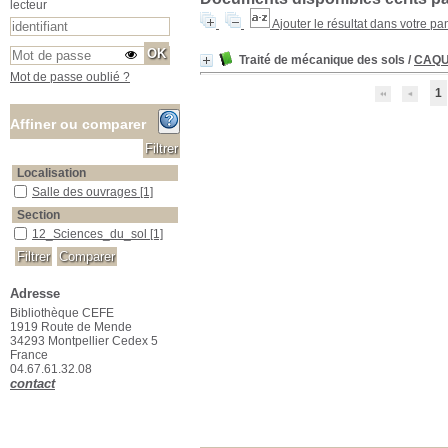
lecteur
Ajouter le résultat dans votre pa
Traité de mécanique des sols
/
CAQU
Mot de passe oublié ?
1
Affiner ou comparer
Localisation
Salle des ouvrages
Salle des ouvrages
[1]
Section
12_Sciences_du_sol
12_Sciences_du_sol
[1]
Adresse
Bibliothèque CEFE
1919 Route de Mende
34293 Montpellier Cedex 5
France
04.67.61.32.08
contact