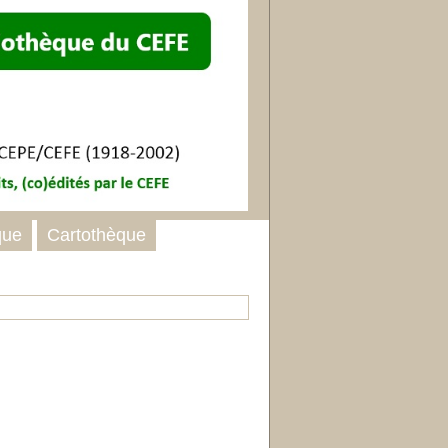
que
Cartothèque