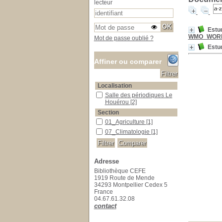
lecteur
Estud
WMO_WORL
Mot de passe oublié ?
Estud
Affiner ou comparer
Localisation
Salle des périodiques Le Houérou
Salle des périodiques Le
Houérou
[2]
Section
01_Agriculture
01_Agriculture
[1]
07_Climatologie
07_Climatologie
[1]
Adresse
Bibliothèque CEFE
1919 Route de Mende
34293 Montpellier Cedex 5
France
04.67.61.32.08
contact