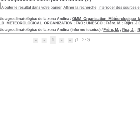
Ajouter le résultat dans votre panier
Affiner la recherche
Interroger des sources e
io agroclimatológico de la zona Andina
/
OMM_Organisation_Météorologique_M
D_METEOROLOGICAL_ORGANIZATION
;
FAO
;
UNESCO
;
Frère, M.
;
Rijks, J.
io agroclimatológico de la zona Andina (informe tecnico)
/
Frère, M.
;
Rea, J.
;
R
1
(1 - 2 / 2)