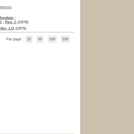
xternes
ondiale
;
Q.
;
Rea, J.
(1978)
ijks, J.Q.
(1975)
Par page :
25
50
100
200