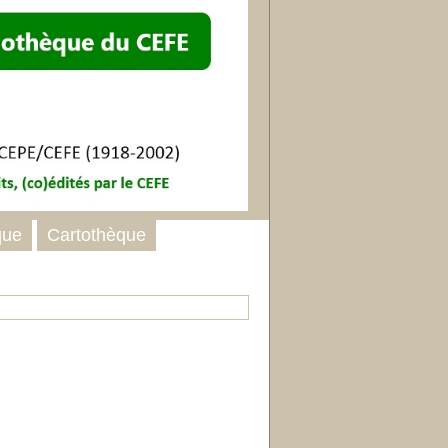
que
Cartothèque