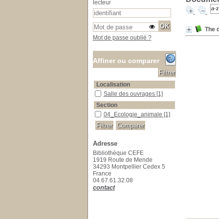
lecteur
The 
Mot de passe oublié ?
Affiner ou comparer
Localisation
Salle des ouvrages
Salle des ouvrages
[1]
Section
04_Ecologie_animale
04_Ecologie_animale
[1]
Adresse
Bibliothèque CEFE
1919 Route de Mende
34293 Montpellier Cedex 5
France
04.67.61.32.08
contact