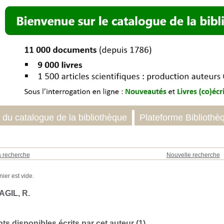
 du catalogue de la bibliothèque
Plateforme Bibliothè
a recherche
Nouvelle recherche
AGIL, R.
s disponibles écrits par cet auteur (
1
)