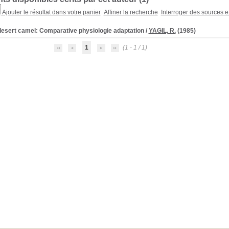
Ajouter le résultat dans votre panier
Affiner la recherche
Interroger des sources e
desert camel: Comparative physiologie adaptation
/
YAGIL, R.
(1985)
1
(1 - 1 / 1)