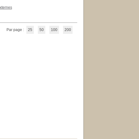
xternes
Par page :
25
50
100
200