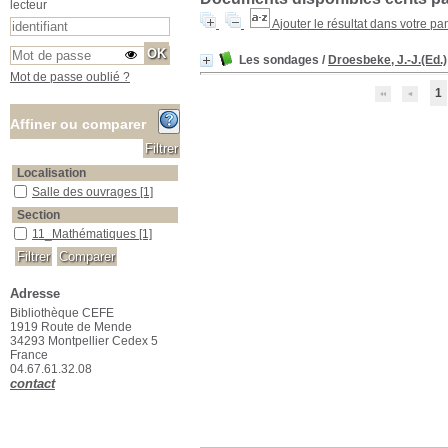
lecteur
Ajouter le résultat dans votre pa
Les sondages
/
Droesbeke, J.-J.(Ed.)
Mot de passe oublié ?
1
Affiner ou comparer
Localisation
Salle des ouvrages
Salle des ouvrages
[1]
Section
11_Mathématiques
11_Mathématiques
[1]
Adresse
Bibliothèque CEFE
1919 Route de Mende
34293 Montpellier Cedex 5
France
04.67.61.32.08
contact