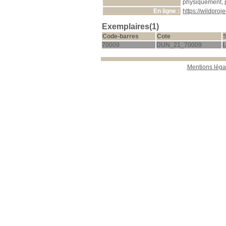
physiquement, 
En ligne :
https://wildproj
Exemplaires(1)
Code-barres
Cote
70009
DUN_21_70009
L
Mentions léga