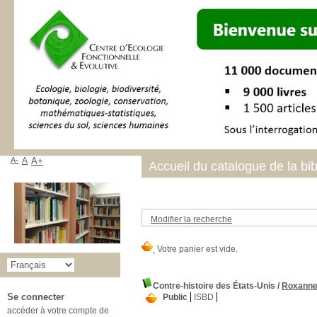
A-
A
A+
Accueil du catalogue de la bi
Modifier la recherche
Contre-histoire des États-Unis
/
Roxanne
Se connecter
Public
ISBD
accéder à votre compte de