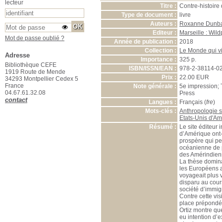
lecteur
Titre :
Contre-histoire
Type de document :
livre
Auteurs :
Roxanne Dunba
Editeur :
Marseille : Wild
Mot de passe oublié ?
Année de publication :
2018
Collection :
Le Monde qui v
Adresse
Importance :
325 p.
Bibliothèque CEFE
ISBN/ISSN/EAN :
978-2-38114-0
1919 Route de Mende
Prix :
22.00 EUR
34293 Montpellier Cedex 5
France
Note générale :
5e impression; 
04.67.61.32.08
Press
contact
Langues :
Français (
fre
)
Mots-clés :
Anthropologie s
Etats-Unis d'A
Résumé :
Le site éditeur 
dʼAmérique ont-i
prospère qui pe
océanienne de p
des Amérindiens 
La thèse dominan
les Européens a
voyageait plus v
disparu au cours
société dʼimmig
Contre cette vis
place prépondé
Ortiz montre que
eu intention dʼ