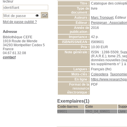
lecteur
Titre :
Catalogue des coléoptè
Type de
livre
document :
Auteurs :
Marc Tronquet
, Éditeur
Mot de passe oublié ?
Editeur :
Perpignan : Associatio
Année de
2016
Adresse
publication :
Importance :
42 p.
Bibliothèque CEFE
1919 Route de Mende
ISBN/ISSN/EAN :
IS69601
34293 Montpellier Cedex 5
Prix :
10.00 EUR
France
Note générale :
ISSN : 1288-5509; Supp
04.67.61.32.08
(R.A.R.E.), tome 25, se
contact
données nouvelles (supp
les suppléments n° 1 à
Langues :
Français (
fre
)
Mots-clés :
Coleoptera
Taxonomie
En ligne :
https://www.researchg
Format de la
PDF
ressource
électronique :
Exemplaires(1)
Code-barres
Cote
Supp
69601
TRO_04_69601
Livre