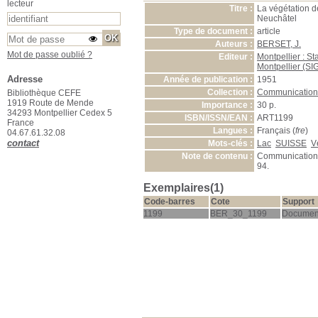
lecteur
Titre :
La végétation d
Neuchâtel
Type de document :
article
Auteurs :
BERSET, J.
Mot de passe oublié ?
Editeur :
Montpellier : S
Montpellier (S
Adresse
Année de publication :
1951
Collection :
Communicatio
Bibliothèque CEFE
1919 Route de Mende
Importance :
30 p.
34293 Montpellier Cedex 5
ISBN/ISSN/EAN :
ART1199
France
Langues :
Français (
fre
)
04.67.61.32.08
contact
Mots-clés :
Lac
SUISSE
V
Note de contenu :
Communication S
94.
Exemplaires(1)
Code-barres
Cote
Support
1199
BER_30_1199
Documen