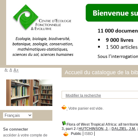
A-
A
A+
Accueil du catalogue de la bi
Modifier la recherche
Flora of West Tropical Africa: all territo
3, part 2
/
HUTCHINSON, J.
;
DALZIEL, J.M.
Se connecter
Public
ISBD
accéder à votre compte de