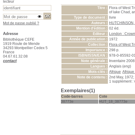
lecteur
Titre :
Flora of West Tro
of lake Chad, a
Type de document :
livre
Auteurs :
HUTCHINSON, 
Mot de passe oublié ?
Mention d'édition :
02 éd.
Adresse
Editeur :
London : Crown
Année de publication :
1972
Bibliothèque CEFE
1919 Route de Mende
Collection :
Flora of West Tr
34293 Montpellier Cedex 5
Importance :
298 p.
France
ISBN/ISSN/EAN :
978-0-85592-0
04.67.61.32.08
contact
Note générale :
Inventaire 2008
Langues :
Anglais (
eng
)
Mots-clés :
Afrique
Afrique
Note de contenu :
2nd May, 1972; Vo
1 supplément : 
Exemplaires(1)
Code-barres
Cote
38773e
HUT_18_38773e