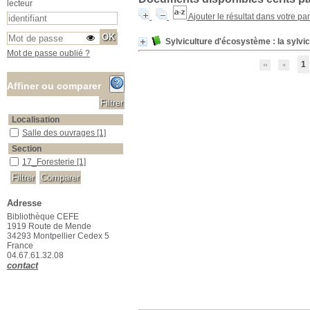
lecteur
Ajouter le résultat dans votre pa
Sylviculture d'écosystème : la sylvi
Mot de passe oublié ?
1
Affiner ou comparer
Localisation
Salle des ouvrages
Salle des ouvrages
[1]
Section
17_Foresterie
17_Foresterie
[1]
Adresse
Bibliothèque CEFE
1919 Route de Mende
34293 Montpellier Cedex 5
France
04.67.61.32.08
contact